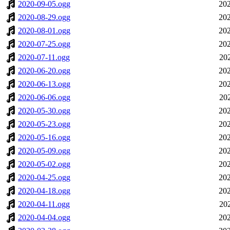
2020-09-05.ogg
202
2020-08-29.ogg
202
2020-08-01.ogg
202
2020-07-25.ogg
202
2020-07-11.ogg
20
2020-06-20.ogg
202
2020-06-13.ogg
202
2020-06-06.ogg
20
2020-05-30.ogg
202
2020-05-23.ogg
202
2020-05-16.ogg
202
2020-05-09.ogg
202
2020-05-02.ogg
202
2020-04-25.ogg
202
2020-04-18.ogg
202
2020-04-11.ogg
20
2020-04-04.ogg
202