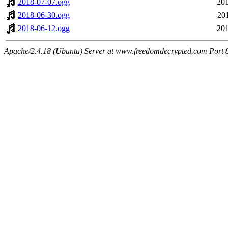
2018-07-07.ogg
201
2018-06-30.ogg
20
2018-06-12.ogg
201
Apache/2.4.18 (Ubuntu) Server at www.freedomdecrypted.com Port 