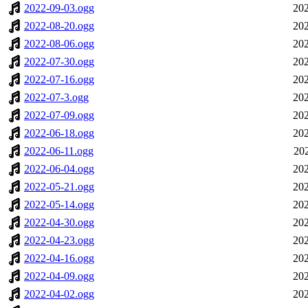
2022-09-03.ogg
202
2022-08-20.ogg
202
2022-08-06.ogg
202
2022-07-30.ogg
202
2022-07-16.ogg
202
2022-07-3.ogg
202
2022-07-09.ogg
202
2022-06-18.ogg
202
2022-06-11.ogg
20
2022-06-04.ogg
202
2022-05-21.ogg
202
2022-05-14.ogg
202
2022-04-30.ogg
202
2022-04-23.ogg
202
2022-04-16.ogg
202
2022-04-09.ogg
202
2022-04-02.ogg
202