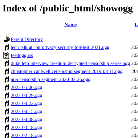
Index of /public_html/showogg
Name
L
Parent Directory
tech-talk-at--on-privacy-security-forkfest-2021.ogg
202
feedogg.rss
202
duke-leto-interview-freedom-decrypted-censorship-series.ogg
202
christopher-cantwell-censorship-segment-2019-08-11.ogg
20
aria-censorship-segment-2020-03-26.ogg
202
2023-05-06.ogg
202
2023-04-29.ogg
202
2023-04-22.ogg
202
2023-04-15.ogg
202
2023-04-08.ogg
202
2023-03-18.ogg
202
2023-02-18.ogg
202